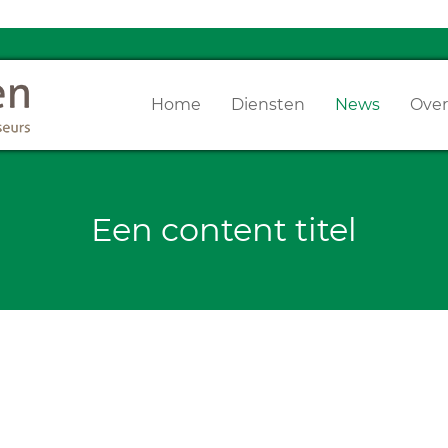
Home
Diensten
News
Over
Een content titel