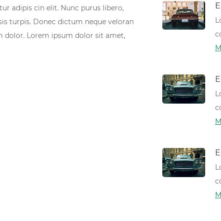
E
r adipis cin elit. Nunc purus libero,
L
isis turpis. Donec dictum neque veloran
c
em dolor. Lorem ipsum dolor sit amet,
M
E
L
c
M
E
L
c
M